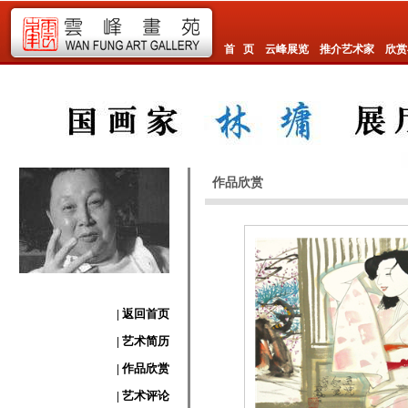
首 页
云峰展览
推介艺术家
欣赏
作品欣赏
| 返回首页
| 艺术简历
| 作品欣赏
| 艺术评论