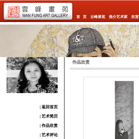
首 页
云峰展览
推介艺术家
欣赏
作品欣赏
| 返回首页
| 艺术简历
| 作品欣赏
| 艺术评论