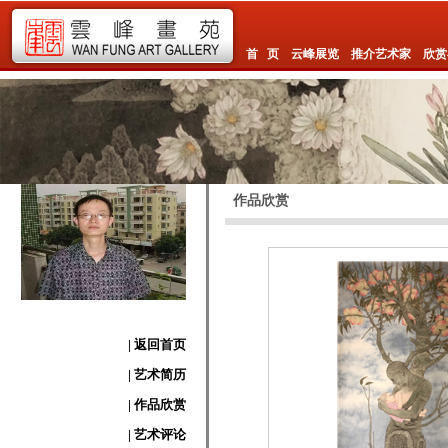
首 页
云峰展览
推介艺术家
欣赏
作品欣赏
| 返回首页
| 艺术简历
| 作品欣赏
| 艺术评论