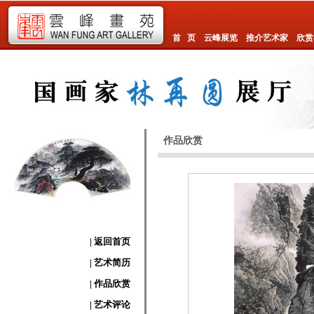
首 页
云峰展览
推介艺术家
欣赏
作品欣赏
| 返回首页
| 艺术简历
| 作品欣赏
| 艺术评论