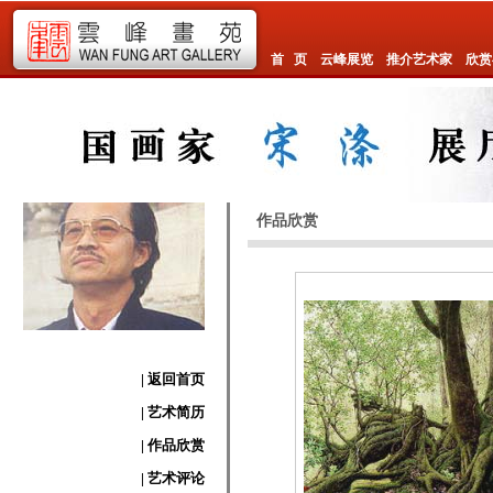
首 页
云峰展览
推介艺术家
欣赏
作品欣赏
| 返回首页
| 艺术简历
| 作品欣赏
| 艺术评论