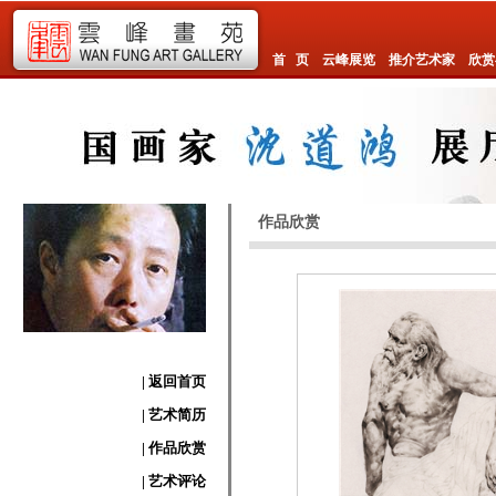
首 页
云峰展览
推介艺术家
欣赏
作品欣赏
| 返回首页
| 艺术简历
| 作品欣赏
| 艺术评论