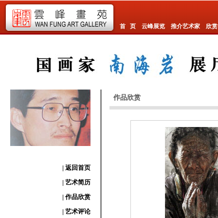
首 页
云峰展览
推介艺术家
欣赏
作品欣赏
| 返回首页
| 艺术简历
| 作品欣赏
| 艺术评论