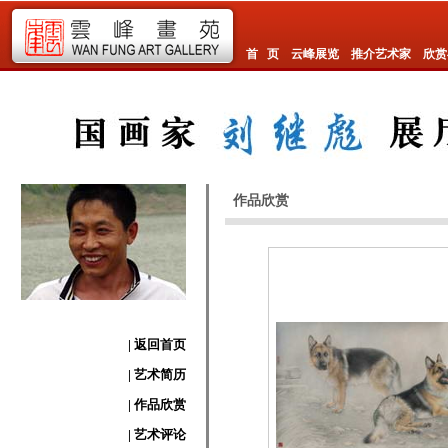
首 页
云峰展览
推介艺术家
欣赏
作品欣赏
| 返回首页
| 艺术简历
| 作品欣赏
| 艺术评论