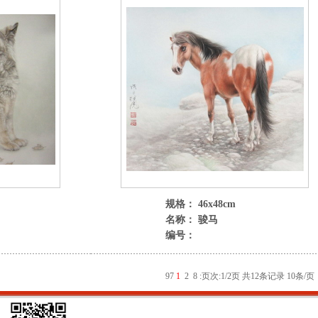
规格： 46x48cm
名称： 骏马
编号：
9
7
1
2
8
:
页次:1/2页 共12条记录 10条/页