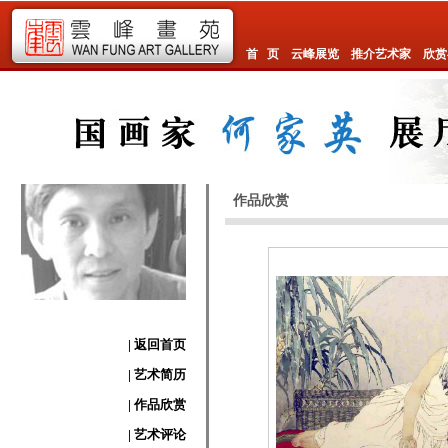
首 页
云峰展览
推介艺术家
欣赏
作品欣赏
| 返回首页
| 艺术简历
| 作品欣赏
| 艺术评论