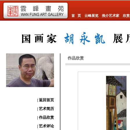
首 页
云峰展览
推介艺术家
欣赏
作品欣赏
| 返回首页
| 艺术简历
| 作品欣赏
| 艺术评论