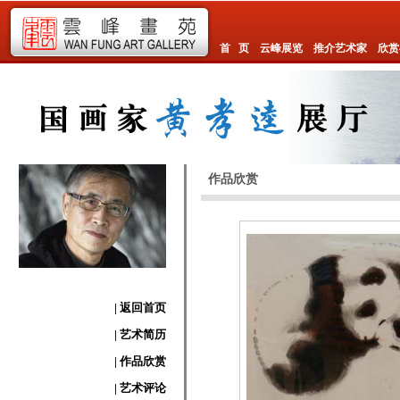
首 页
云峰展览
推介艺术家
欣赏
作品欣赏
| 返回首页
| 艺术简历
| 作品欣赏
| 艺术评论