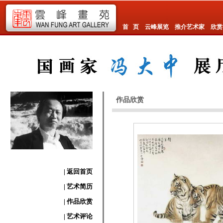
首 页
云峰展览
推介艺术家
欣赏
作品欣赏
| 返回首页
| 艺术简历
| 作品欣赏
| 艺术评论