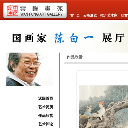
首 页
云峰展览
推介艺术家
欣赏
作品欣赏
| 返回首页
| 艺术简历
| 作品欣赏
| 艺术评论