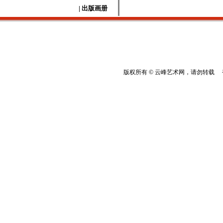
| 出版画册
版权所有 © 云峰艺术网，请勿转载 香港云峰：(8