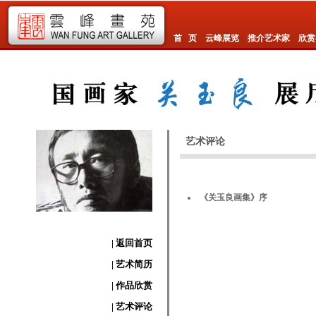
首 页
云峰展览
推介艺术家
欣赏
艺术评论
《关玉良画集》序
| 返回首页
| 艺术简历
| 作品欣赏
| 艺术评论