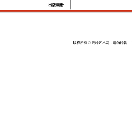
| 出版画册
版权所有 © 云峰艺术网，请勿转载 香港云峰：(8