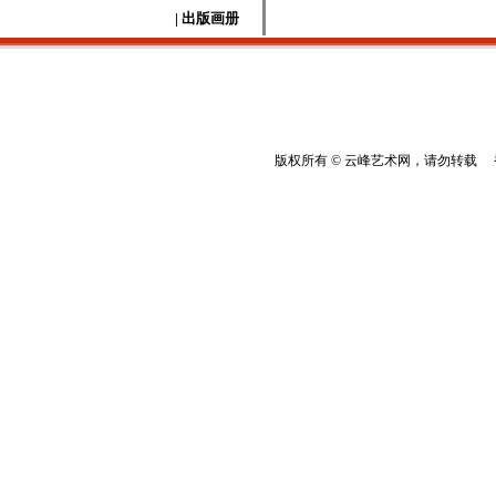
| 出版画册
版权所有 © 云峰艺术网，请勿转载 香港云峰：(8