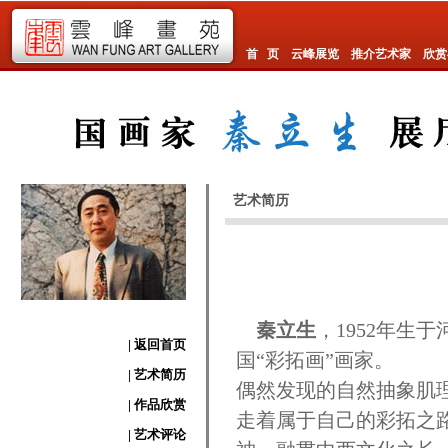
首 页
云峰展览
推介艺术家
欣赏
艺术简历
秦立生
，1952年生
| 返回首页
国“彩拓画”画家。
| 艺术简历
偶然发现的自然抽象肌
| 作品欣赏
走着属于自己的彩拓之
| 艺术评论