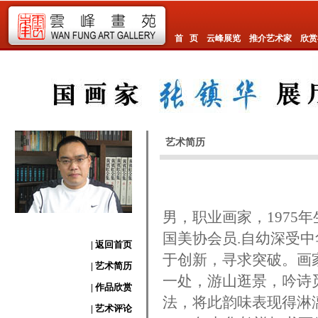
首 页
云峰展览
推介艺术家
欣赏
艺术简历
男，职业画家，1975
国美协会员.自幼深受
| 返回首页
于创新，寻求突破。画
| 艺术简历
一处，游山逛景，吟诗
| 作品欣赏
法，将此韵味表现得淋
| 艺术评论