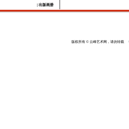
| 出版画册
版权所有 © 云峰艺术网，请勿转载 香港云峰：(8