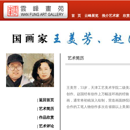
首 页
云峰展览
推介艺术家
欣赏
艺术简历
王美芳，53岁，天津工艺美术学院二级
创作。赵国经有创作上万幅连环画的经验
| 返回首页
画，通常将初稿深入绘制，营造画面静院
合作的工笔人物创作多次在省级以上美展
| 艺术简历
| 作品欣赏
| 艺术评论