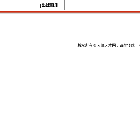
| 出版画册
版权所有 © 云峰艺术网，请勿转载 香港云峰：(8