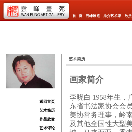
首 页
云峰展览
推介艺术家
欣赏
艺术简历
画家简介
李晓白 1958年
| 返回首页
东省书法家协会会
| 艺术简历
美协常务理事，岭南
| 作品欣赏
及其他全国性大型
| 艺术评论