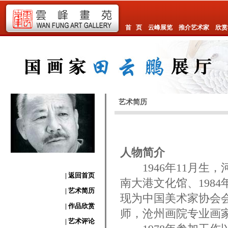
首 页
云峰展览
推介艺术家
欣赏
艺术简历
人物简介
1946年11月生，
| 返回首页
南大港文化馆、198
| 艺术简历
现为中国美术家协会
| 作品欣赏
师，沧州画院专业画
| 艺术评论