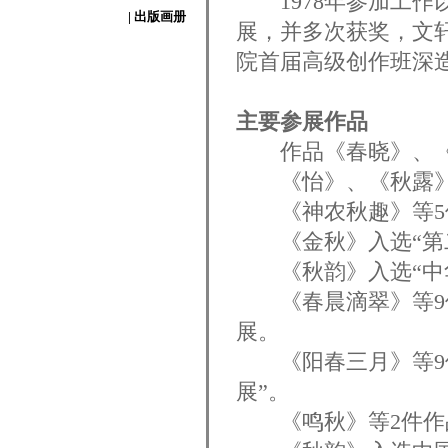
1978年参加工作
| 出版画册
展，并多次获奖，
文
院首届高级创作班深
主要参展作品
作品《春晓》、《咏
《怡》、《秋露》入
《神农秋趣》等5件
《金秋》入选“第二
《秋韵》入选“中华
《春晨滴翠》等9件作
展。
《阳春三月》等9件
展”。
《鸣秋》等2件作品