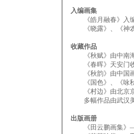
入编画集
《皓月融春》入编
《晓露》、《神农
收藏作品
《秋赋》由中南海
《春晖》天安门收
《秋韵》由中国画
《国色》、《咏秋
《村边》由北京京
多幅作品由武汉美
出版画册
《田云鹏画集》—