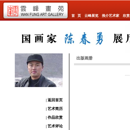
首 页
云峰展览
推介艺术家
欣赏
出版画册
| 返回首页
| 艺术简历
| 作品欣赏
| 艺术评论