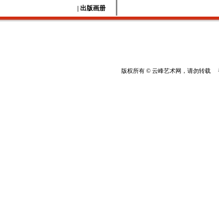
| 出版画册
版权所有 © 云峰艺术网，请勿转载 香港云峰：(8