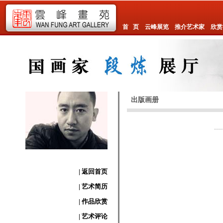
首 页
云峰展览
推介艺术家
欣赏
出版画册
| 返回首页
| 艺术简历
| 作品欣赏
| 艺术评论