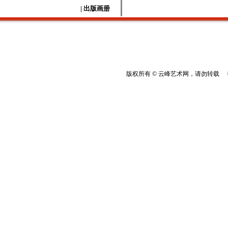
| 出版画册
版权所有 © 云峰艺术网，请勿转载 香港云峰：(8