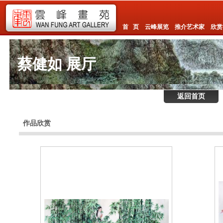
首 页
云峰展览
推介艺术家
欣赏
蔡健如 展厅
返回首页
作品欣赏