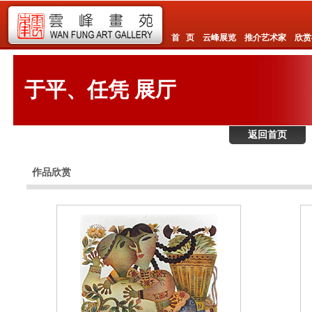
首 页
云峰展览
推介艺术家
欣赏
于平、任凭 展厅
返回首页
作品欣赏