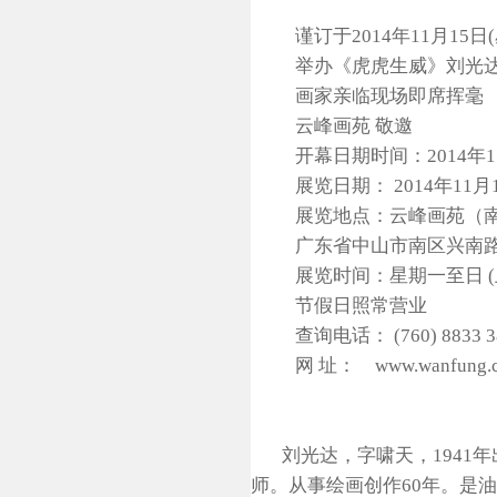
谨订于2014年11月15日
举办《虎虎生威》刘光达艺
画家亲临现场即席挥毫
云峰画苑 敬邀
开幕日期时间：2014年1
展览日期： 2014年11月15
展览地点：云峰画苑（南
广东省中山市南区兴南路2
展览时间：星期一至日 (上午9:
节假日照常营业
查询电话： (760) 8833 3
网 址：
www.wanfung.
刘光达，字啸天，
1941
年
师。从事绘画创作
60
年。是油