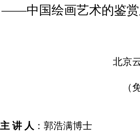
——中国绘画艺术的鉴赏
北京
（
主
讲
人
：郭浩满博士