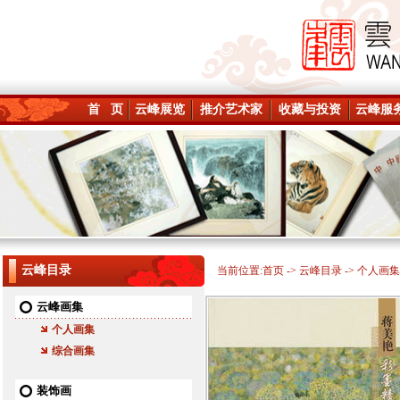
首 页
云峰展览
推介艺术家
收藏与投资
云峰服
云峰目录
当前位置:
首页
->
云峰目录
-> 个人画集
云峰画集
个人画集
综合画集
装饰画