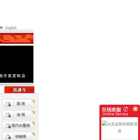
English
国 画
油 画
现代水墨画
动物画