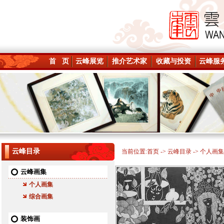
首 页
云峰展览
推介艺术家
收藏与投资
云峰服
云峰目录
当前位置:
首页
->
云峰目录
-> 个人画集
云峰画集
个人画集
综合画集
装饰画