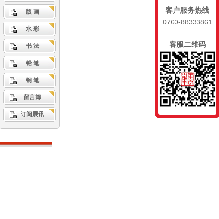
客户服务热线
版 画
0760-88333861
水 彩
客服二维码
书 法
铅 笔
钢 笔
留言簿
订阅展讯