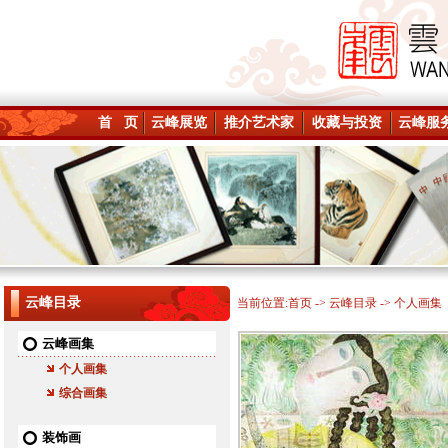
首 页
云峰展览
推介艺术家
收藏与投资
云峰服
云峰目录
当前位置:
首页
->
云峰目录
-> 个人画集
云峰画集
个人画集
综合画集
装饰画