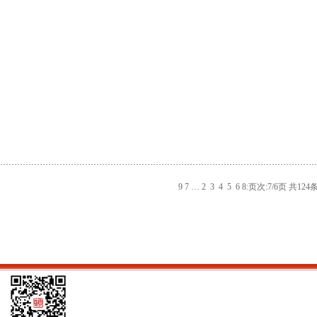
9
7
…
2
3
4
5
6
8
:
页次:7/6页 共124