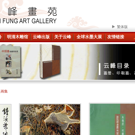
繁体版
务
明清木雕馆
云峰出版
关于云峰
全球水墨大展
友情链接
人画集