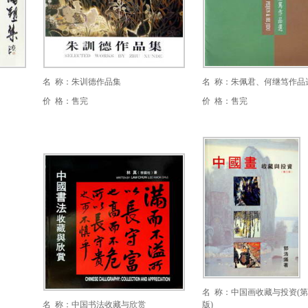
名 称：朱训德作品集
名 称：朱佩君、何继笃作品
价 格：售完
价 格：售完
名 称：中国画收藏与投资(
名 称：中国书法收藏与欣赏
版)