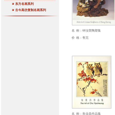
东方名画系列
古今高仿复制名画系列
名 称：钟汝荣陶塑集
价 格：售完
名 称：朱业昌作品集