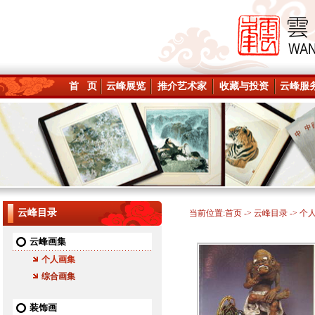
首 页
云峰展览
推介艺术家
收藏与投资
云峰服
云峰目录
当前位置:
首页
->
云峰目录
-> 个
云峰画集
个人画集
综合画集
装饰画