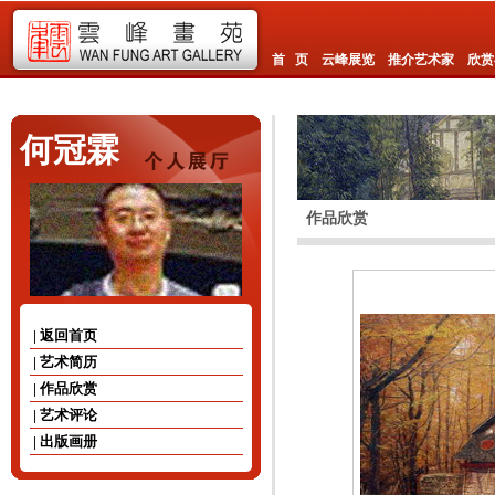
首 页
云峰展览
推介艺术家
欣赏
何冠霖
作品欣赏
| 返回首页
| 艺术简历
| 作品欣赏
| 艺术评论
| 出版画册