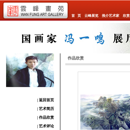
首 页
云峰展览
推介艺术家
欣赏
作品欣赏
| 返回首页
| 艺术简历
| 作品欣赏
| 艺术评论