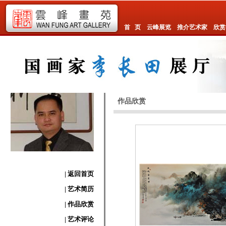
首 页
云峰展览
推介艺术家
欣赏
作品欣赏
| 返回首页
| 艺术简历
| 作品欣赏
| 艺术评论