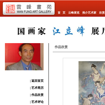
首 页
云峰展览
推介艺术家
欣赏
作品欣赏
| 返回首页
| 艺术简历
| 作品欣赏
| 艺术评论