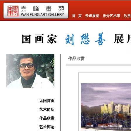
首 页
云峰展览
推介艺术家
欣赏
作品欣赏
| 返回首页
| 艺术简历
| 作品欣赏
| 艺术评论