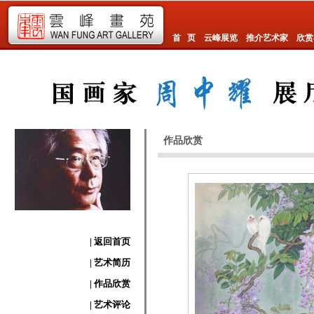
首 页
云峰展览
推介艺术家
欣赏
作品欣赏
| 返回首页
| 艺术简历
| 作品欣赏
| 艺术评论