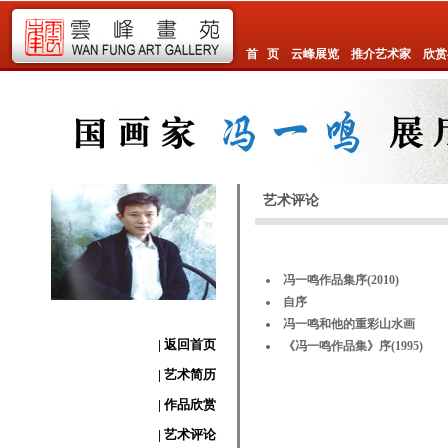
首 页
云峰展览
推介艺术家
欣赏
艺术评论
冯一鸣作品集序(2010)
自序
冯一鸣和他的重彩山水画
| 返回首页
《冯一鸣作品集》序(1995)
| 艺术简历
| 作品欣赏
| 艺术评论