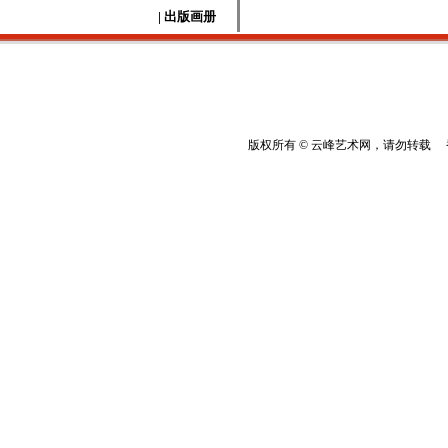
| 出版画册
版权所有 © 云峰艺术网，请勿转载 香港云峰：(8