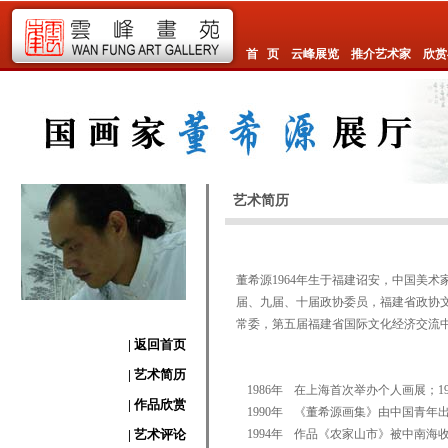
首 页
云峰展览
推介艺术家
欣赏
艺术简历
董希源
1964
年生于福建诏安，中国美术
届、九届、十届政协委员，福建省政协
常委，第五届福建省国际文化经济交流
| 返回首页
| 艺术简历
1986年
在上海首次举办个人画展；1
| 作品欣赏
1990年
《董希源画集》由中国青年
| 艺术评论
1994年
作品《农家山市》被中南海