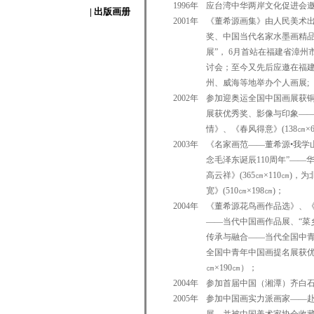
1996年
应台湾中华两岸文化促进会
| 出版画册
2001年
《董希源画集》由人民美术
奖、中国当代名家水墨画精品
展”， 6月首站在福建省漳
讨会；至今又先后应邀在福
州、威海等地举办个人画展;
2002年
参加迎奥运全国中国画展获
展获优秀奖、影像与印象—
情》、《春风得意》(138㎝×6
2003年
《名家画范——董希源•我学
念毛泽东诞辰110周年”—
高云祥》(365㎝×110㎝)
宽》(510㎝×198㎝)；
2004年
《董希源花鸟画作品选》、
——当代中国画作品展、“菜
传承与融合——当代全国中
全国中青年中国画提名展获优
㎝×190㎝）；
2004年
参加首届中国（湘潭）齐白石
2005年
参加中国画实力派画家——