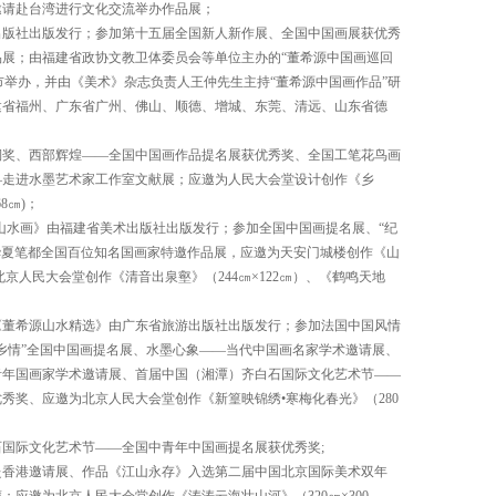
邀请赴台湾进行文化交流举办作品展；
出版社出版发行；参加第十五届全国新人新作展、全国中国画展获优秀
展；由福建省政协文教卫体委员会等单位主办的“董希源中国画巡回
州市举办，并由《美术》杂志负责人王仲先生主持“董希源中国画作品”研
建省福州、广东省广州、佛山、顺德、增城、东莞、清远、山东省德
铜奖、西部辉煌——全国中国画作品提名展获优秀奖、全国工笔花鸟画
—走进水墨艺术家工作室文献展；应邀为人民大会堂设计创作《乡
8㎝)；
山水画》由福建省美术出版社出版发行；参加全国中国画提名展、“纪
—华夏笔都全国百位知名国画家特邀作品展，应邀为天安门城楼创作《山
，为北京人民大会堂创作《清音出泉壑》（244㎝×122㎝）、《鹤鸣天地
《董希源山水精选》由广东省旅游出版社出版发行；参加法国中国风情
乡情”全国中国画提名展、水墨心象——当代中国画名家学术邀请展、
青年国画家学术邀请展、首届中国（湘潭）齐白石国际文化艺术节——
秀奖、应邀为北京人民大会堂创作《新篁映锦绣•寒梅化春光》（280
国际文化艺术节——全国中青年中国画提名展获优秀奖;
赴香港邀请展、作品《江山永存》入选第二届中国北京国际美术双年