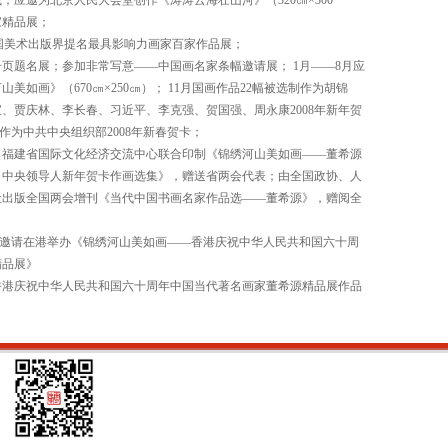
；应邀为北京人民大会堂创作《涛涛云海壮山河》（320㎝×300
家精品展；
中国美术出版界提名最具影响力画家百家作品展；
页题名展；参加非常写意——中国画名家条幅邀请展； 1月——8月应
美如画》（670㎝×250㎝）； 11月国画作品22幅被选制作为胡锦
、贾庆林、李长春、习近平、李克强、贺国强、周永康2008年新年贺
制作为中共中央组织部2008年新春贺卡；
、福建省国际文化经济交流中心联合印制《锦绣河山美如画——董希源
、中央领导人新年贺卡作画选集》，赠送省两会代表；由全国政协、人
社出版全国两会增刊《当代中国书画名家作品选——董希源》，赠阅全
总会邀请在港举办《锦绣河山美如画——香港庆祝中华人民共和国六十周
精品展》
香港庆祝中华人民共和国六十周年中国当代著名画家董希源精品展作品