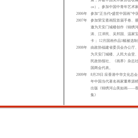
展，并被中国美术家协会收藏
㎝）。参加中国中青年艺术
2006年
参加“正当代•盛世中国画”
2007年
参加荣宝斋画院首届手卷、册
邀为天安门城楼创作《锦绣河山
涛、江泽民、吴邦国、温家宝
卡； 12月国画作品1幅被选
2008年
由政协福建省委员会办公厅
为天安门城楼、人民大会堂
民政协报社、《画界》杂志
国两会代表。
2009年
8月29日 应香港中华文化
年中国当代著名画家董希源
出版《锦绣河山美如画——
集》