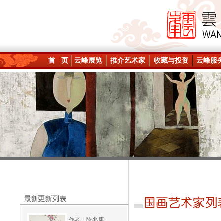
首 页
云峰展览
推介艺术家
收藏与投资
云峰服
作者：陈兆康