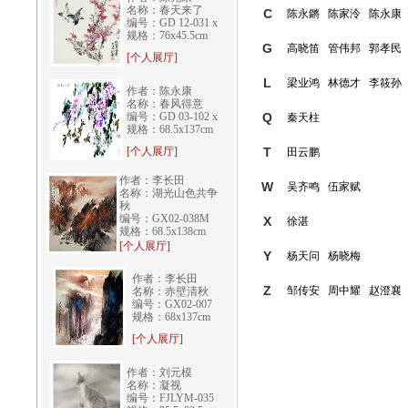
名称：春天来了
C
陈永鏘
陈家泠
陈永康
编号：GD 12-031 x
规格：76x45.5cm
G
高晓笛
管伟邦
郭孝民
[个人展厅]
L
梁业鸿
林德才
李筱孙
作者：陈永康
名称：春风得意
编号：GD 03-102 x
Q
秦天柱
规格：68.5x137cm
[个人展厅]
T
田云鹏
作者：李长田
W
吴齐鸣
伍家赋
名称：湖光山色共争
秋
编号：GX02-038M
X
徐湛
规格：68.5x138cm
[个人展厅]
Y
杨天问
杨晓梅
作者：李长田
Z
邹传安
周中耀
赵澄襄
名称：赤壁清秋
编号：GX02-007
规格：68x137cm
[个人展厅]
作者：刘元模
名称：凝视
编号：FJLYM-035