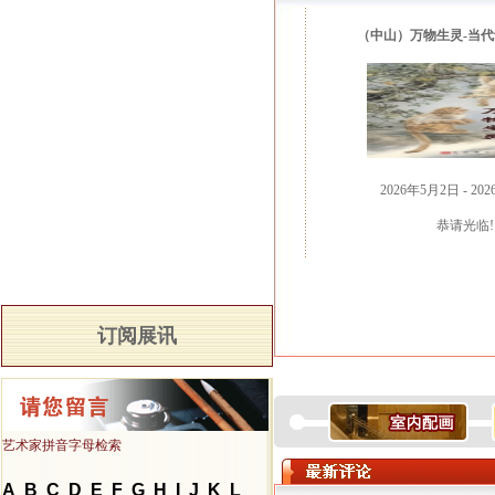
（中山）万物生灵-当
2026年5月2日 - 20
恭请光临!
订阅展讯
艺术家拼音字母检索
A
B
C
D
E
F
G
H
I
J
K
L