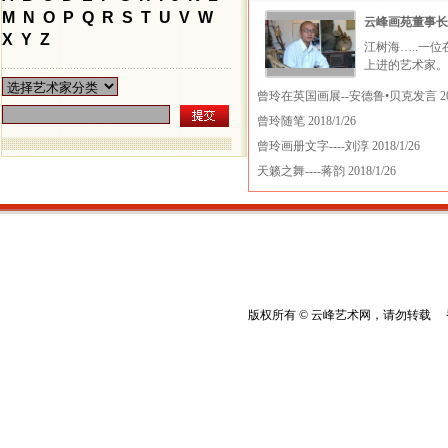
M
N
O
P
Q
R
S
T
U
V
W
云峰画苑董事长
X
Y
Z
江树海…..一
上进的艺术家。 
曾玲在英国画展--安德鲁•贝克发言
20
曾玲随笔
2018/1/26
曾玲画册文字----刘淳
2018/1/26
天籁之舞----蒋韵
2018/1/26
版权所有 © 云峰艺术网，请勿转载 香港云峰：(8