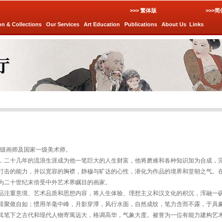
>>> 繁体版
>>>
on & Collections
Our Services
Art Education
Publications
About Us
Links
高级画师及国家一级美术师。
二十几年的流浪生涯成为他一笔巨大的人生财富，他将磨难和各种知识加为合成，
打击的能力，并以宽容的胸襟，静穆与旷达的心性，潜化为作品的境界和堂朝之气。
为二十世纪末倍受中外艺术界瞩目的画家。
注重意境、艺术品质和思想内容，将人生体验、理想主义和汉文化的积沉，浑融一
排聚敛自如；惯用羊毫中峰，月影穿潭，风行水面，自然成纹，笔力含而不露，于具
其笔下之古代和现代人物寄寓远大，格调高华，气象大度。被誉为一位有能力建构艺