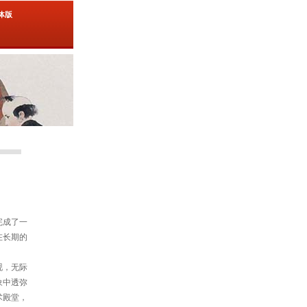
简体版
完成了一
在长期的
砚，无际
象中透弥
术殿堂，