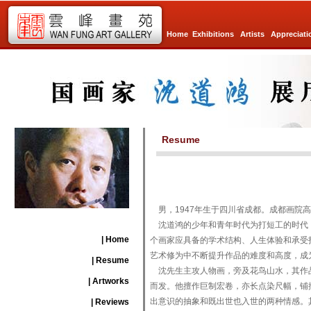
Home
Exhibitions
Artists
Appreciati
Resume
男，1947年生于四川省成都。成都画院
沈道鸿的少年和青年时代为打短工的时代，
| Home
个画家应具备的学术结构、人生体验和承受
艺术修为中不断提升作品的难度和高度，成
| Resume
沈先生主攻人物画，旁及花鸟山水，其作品
| Artworks
而发。他擅作巨制宏卷，亦长点染尺幅，铺
出意识的抽象和既出世也入世的两种情感。
| Reviews