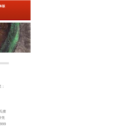
简体版
奖；
氏擅
并凭
99