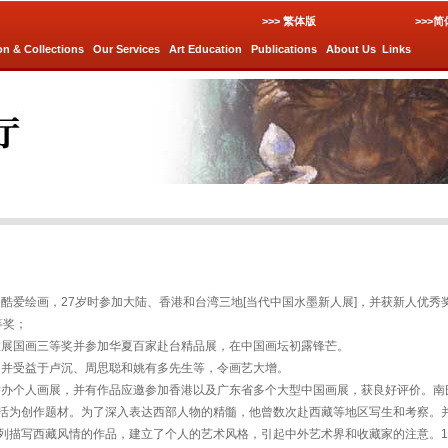
>>> 繁体版
>>>
on & Collections
Our Services
Art Education
Publications
About Us
Links
酷爱绘画，27岁时参加大陆、香港和台湾三地[当代中国水墨新人展]，并获新人优秀
等奖；
术大展国画三等奖并参加华夏百家赴台精品展，在中国画坛初露锋芒。
室，并受益于卢沉、周思聪和姚有多先生等，令画艺大增。
地举办个人画展，并有作品应邀参加香港以及广东省多个大型中国画展，获良好评价。南
活为创作题材。为了深入表达西部人物的精髓，他曾数次赴西藏等地区写生和考察。
列描写西藏风情的作品，建立了个人的艺术风格，引起中外艺术界和收藏家的注意。19